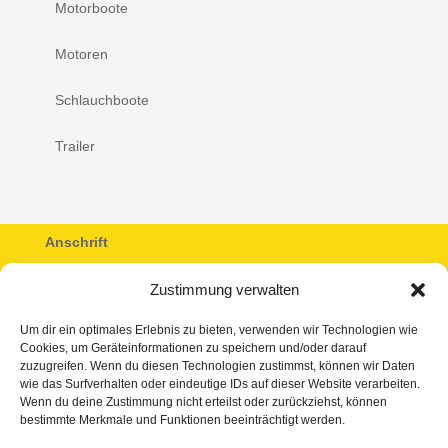
Motorboote
Motoren
Schlauchboote
Trailer
Anschrift
WWZ GmbH
Zustimmung verwalten
Magdeburger Chaussee 71
06193 Petersberg / OT Sennewitz
Um dir ein optimales Erlebnis zu bieten, verwenden wir Technologien wie
Cookies, um Geräteinformationen zu speichern und/oder darauf
zuzugreifen. Wenn du diesen Technologien zustimmst, können wir Daten
Kontakt
wie das Surfverhalten oder eindeutige IDs auf dieser Website verarbeiten.
Wenn du deine Zustimmung nicht erteilst oder zurückziehst, können
Telefon: 034606 – 29160
bestimmte Merkmale und Funktionen beeinträchtigt werden.
Fax: 034606 – 29170